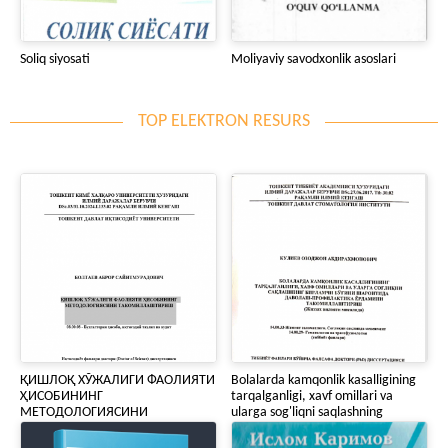
Soliq siyosati
Moliyaviy savodxonlik asoslari
TOP ELEKTRON RESURS
ҚИШЛОҚ ХЎЖАЛИГИ ФАОЛИЯТИ
Bolalarda kamqonlik kasalligining
ҲИСОБИНИНГ
tarqalganligi, xavf omillari va
МЕТОДОЛОГИЯСИНИ
ularga sog'liqni saqlashning
ТАКОМИЛЛАШТИРИШ
birlamchi bo'g'ini sharoitida
davolash-profilaktika k