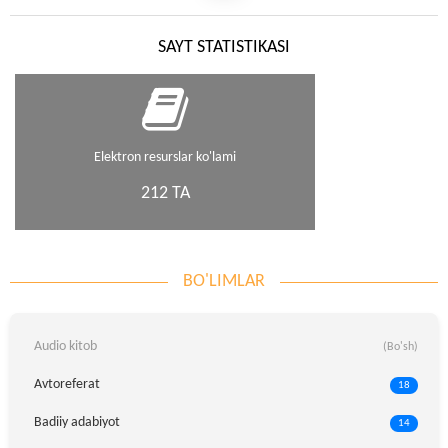
SAYT STATISTIKASI
Elektron resurslar ko'lami
212 TA
BO'LIMLAR
Audio kitob
(Bo'sh)
Avtoreferat
18
Badiiy adabiyot
14