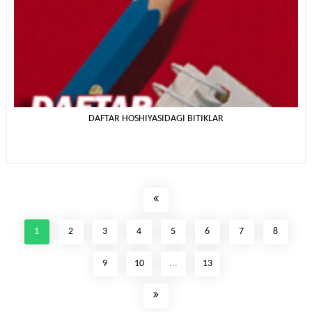
DAFTAR HOSHIYASIDAGI BITIKLAR
1
2
3
4
5
6
7
8
9
10
...
13