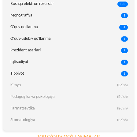
Boshqa elektron resurslar
108
Monografiya
5
O'quv qo'llanma
54
O'quv-uslubiy qo'llanma
6
Prezident asarlari
2
Iqtisodiyot
1
Tibbiyot
1
Kimyo
(Bo'sh)
Pedagogika va psixologiya
(Bo'sh)
Farmatsevtika
(Bo'sh)
Stomatologiya
(Bo'sh)