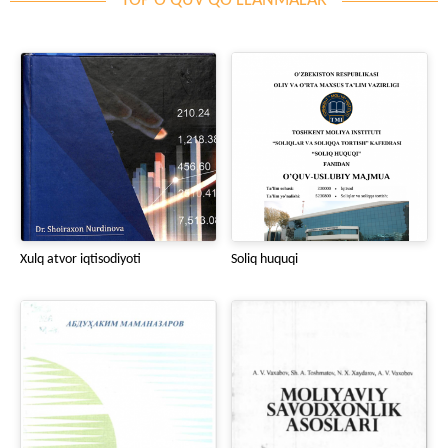
TOP O'QUV QO'LLANMALAR
Xulq atvor iqtisodiyoti
Soliq huquqi