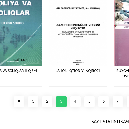
 VA SOLIQLAR II QISM
JAHON IQTIODIY INQIROZI
BUXGAL
USL
1
2
3
4
5
6
7
SAYT STATISTIKAS