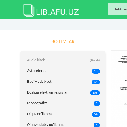
BO'LIMLAR
Audio kitob
(Bo'sh)
Avtoreferat
18
Badiiy adabiyot
14
Boshqa elektron resurslar
108
Monografiya
5
O'quv qo'llanma
54
O'quv-uslubiy qo'llanma
6