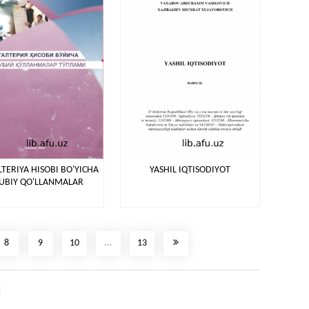
TERIYA HISOBI BO'YICHA
YASHIL IQTISODIYOT
UBIY QO'LLANMALAR
8
9
10
...
13
I