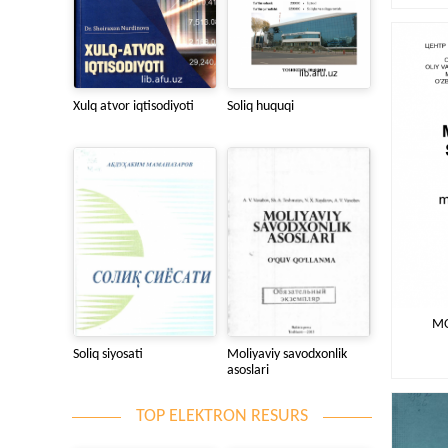
Xulq atvor iqtisodiyoti
Soliq huquqi
MO
Soliq siyosati
Moliyaviy savodxonlik
asoslari
TOP ELEKTRON RESURS