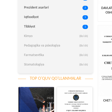
Prezident asarlari
DAVLAT
2
OSH
Iqtisodiyot
1
Tibbiyot
1
Kimyo
(Bo'sh)
Pedagogika va psixologiya
(Bo'sh)
Farmatsevtika
(Bo'sh)
Stomatologiya
(Bo'sh)
TOP O'QUV QO'LLANMALAR
CHET