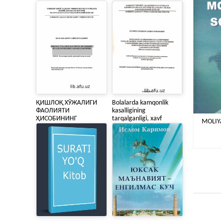
ҚИШЛОҚ ХЎЖАЛИГИ
Bolalarda kamqonlik
ФАОЛИЯТИ
kasalligining
ҲИСОБИНИНГ
tarqalganligi, xavf
MOLIYA
МЕТОДОЛОГИЯСИНИ
omillari va ularga
ТАКОМИЛЛАШТИРИШ
sog'liqni saqlashning
birlamchi bo'g'ini
sharoitida davolash-
profilaktika k